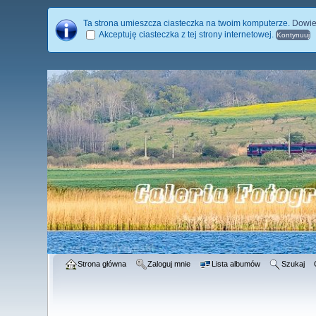
Ta strona umieszcza ciasteczka na twoim komputerze.
Dowie
Akceptuję ciasteczka z tej strony internetowej.
Strona główna
Zaloguj mnie
Lista albumów
Szukaj