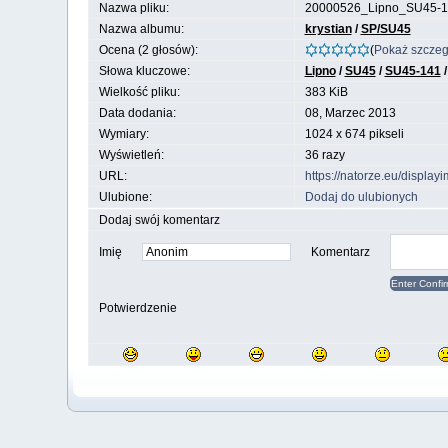
Nazwa pliku:
20000526_Lipno_SU45-1
Nazwa albumu:
krystian
/
SP/SU45
Ocena (2 głosów):
(
Pokaż szczeg
Słowa kluczowe:
Lipno
/
SU45
/
SU45-141
Wielkość pliku:
383 KiB
Data dodania:
08, Marzec 2013
Wymiary:
1024 x 674 pikseli
Wyświetleń:
36 razy
URL:
https://natorze.eu/displa
Ulubione:
Dodaj do ulubionych
Dodaj swój komentarz
Imię
Komentarz
Potwierdzenie