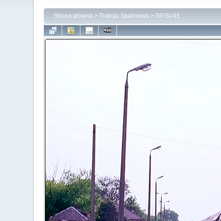
Strona główna
>
Trakcja Spalinowa
>
SP/SU45