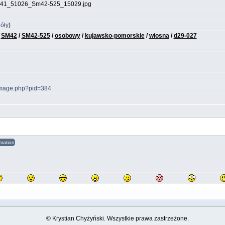
41_51026_Sm42-525_15029.jpg
óły
)
/
SM42
/
SM42-525
/
osobowy
/
kujawsko-pomorskie
/
wiosna
/
d29-027
yimage.php?pid=384
© Krystian Chyżyński. Wszystkie prawa zastrzeżone.